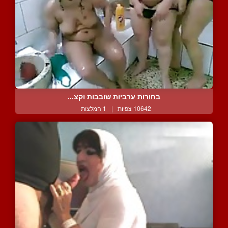
בחורות ערביות שובבות וקצ...
10642 צפיות
|
1 המלצות