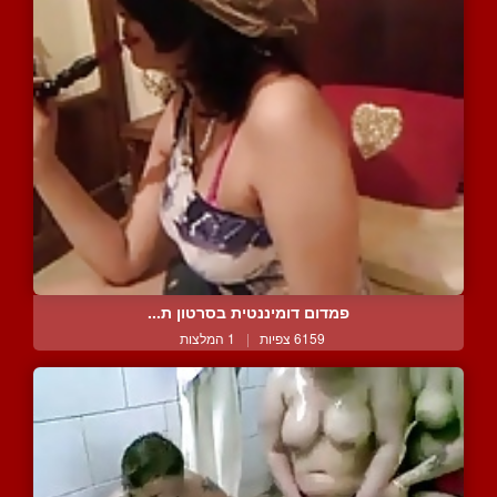
פמדום דומיננטית בסרטון ת...
6159 צפיות
|
1 המלצות