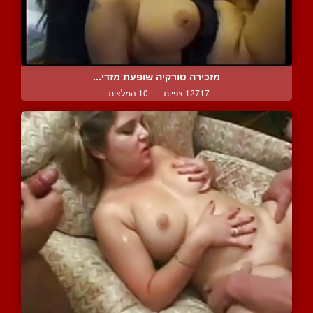
מזכירה טורקיה שופעת מזדי...
12717 צפיות
|
10 המלצות