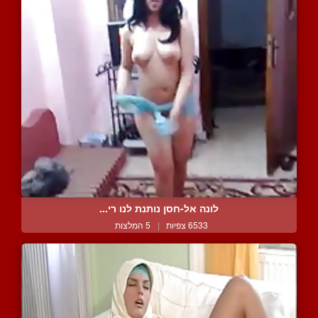
לונה אל-חסן נותנת לנו רי...
6533 צפיות
|
5 המלצות