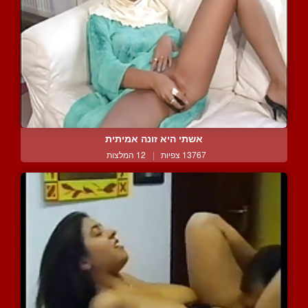
אשתי היא זונה אמיתית
13767 צפיות
|
12 המלצות