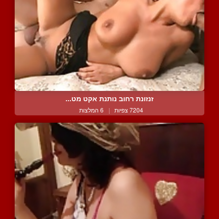
זנזונת רחוב נותנת אקט מט...
7204 צפיות
|
6 המלצות