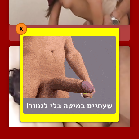
X
שרלילה עם חגאב נהנית ל...
14789 צפיות
|
5 המלצות