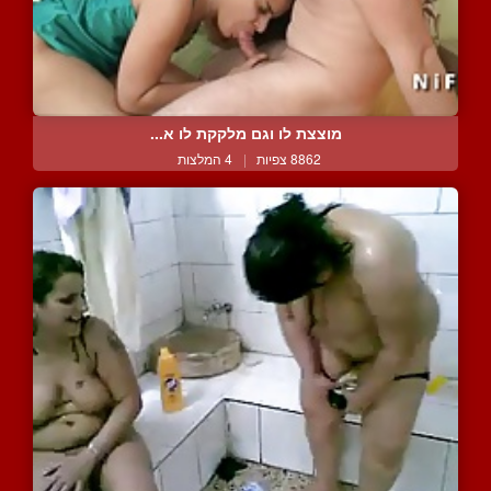
מוצצת לו וגם מלקקת לו א...
8862 צפיות
|
4 המלצות