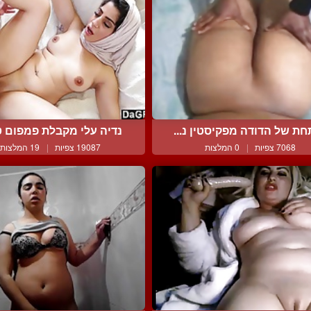
ת של הדודה מפקיסטין נ...
נדיה עלי מקבלת פמפום טו
7068 צפיות
|
0 המלצות
19087 צפיות
|
19 המלצות