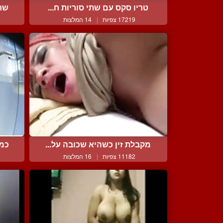
טריו סקס עם שתי סוריות ח...
שרמ
17219 צפיות
|
14 המלצות
מקבלת זין כשהיא שכובה על...
כמה
11182 צפיות
|
16 המלצות