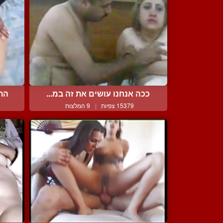
ככה אנחנו עושים את זה במ...
התח
15379 צפיות
|
9 המלצות