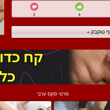
2
4
ף טוקבק +
סרטי סקס ערבי