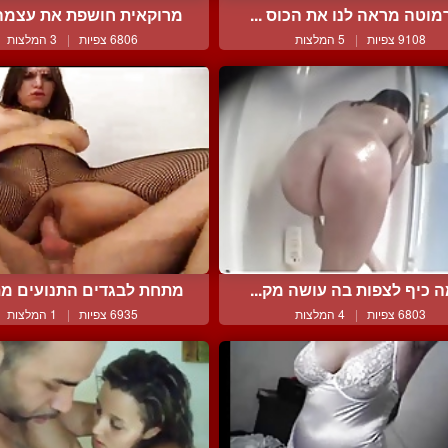
וטה מראה לנו את הכוס ...
מרוקאית חושפת את עצמה 
9108 צפיות
|
5 המלצות
6806 צפיות
|
3 המלצות
 כיף לצפות בה עושה מק...
מתחת לבגדים התנועים מת
6803 צפיות
|
4 המלצות
6935 צפיות
|
1 המלצות