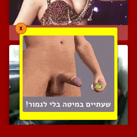
X
רקדנית בטן לבנונית מקסימ...
10650 צפיות
|
4 המלצות