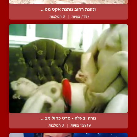
זנזונת רחוב נותנת אקט מט...
7197 צפיות
|
6 המלצות
נורה ובעלה - סרט כחול מצ...
12919 צפיות
|
3 המלצות