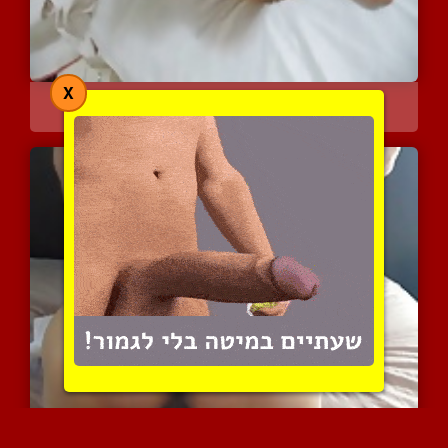
X
אישה עם רעלה חושפת את הט...
6958 צפיות
|
4 המלצות