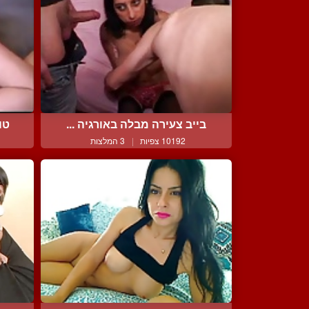
בייב צעירה מבלה באורגיה ...
טו
10192 צפיות
|
3 המלצות