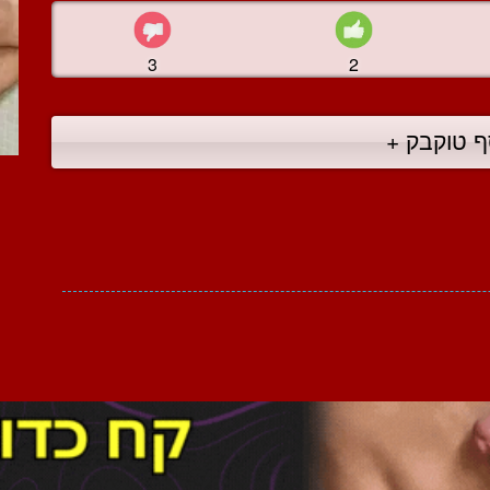
3
2
ף טוקבק +