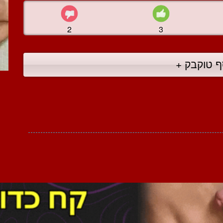
2
3
ף טוקבק +