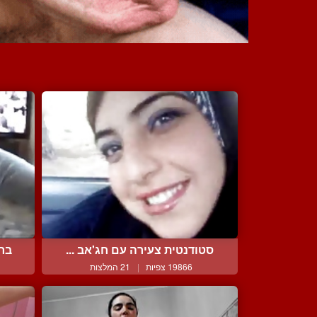
סטודנטית צעירה עם חג'אב ...
ברו
19866 צפיות
|
21 המלצות