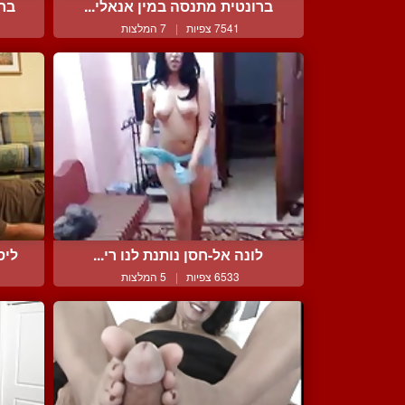
ברונטית מתנסה במין אנאלי...
בחו
7541 צפיות
|
7 המלצות
לונה אל-חסן נותנת לנו רי...
ליס
6533 צפיות
|
5 המלצות