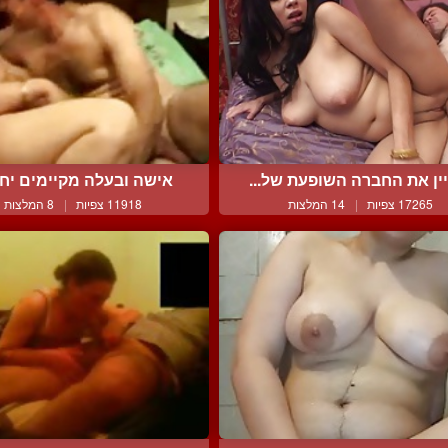
ין את החברה השופעת של...
אישה ובעלה מקיימים יחסי
17265 צפיות
|
14 המלצות
11918 צפיות
|
8 המלצות