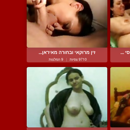
 ...
זין מרוקאי ובחורה מאיראן...
9710 צפיות
|
9 המלצות