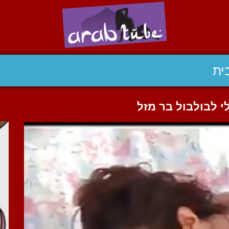
ית
י לבולבול בר מזל