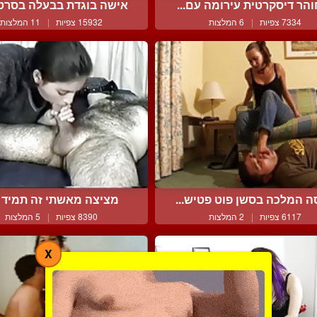
הר דיסקרטית עירומה עם...
אישה בוגדת בבעלה בסרט כ
7334 צפיות
|
6 המלצות
15932 צפיות
|
11 המלצות
ה המלכה בסשן פוט פטיש...
מציצה מאשתי זה תמיד 
6117 צפיות
|
2 המלצות
8390 צפיות
|
5 המלצות
X