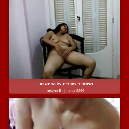
משחקים שובבים על הכסא מו...
5266 צפיות
|
5 המלצות