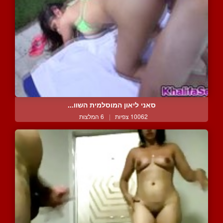
סאני ליאון המוסלמית השוו...
10062 צפיות
|
6 המלצות