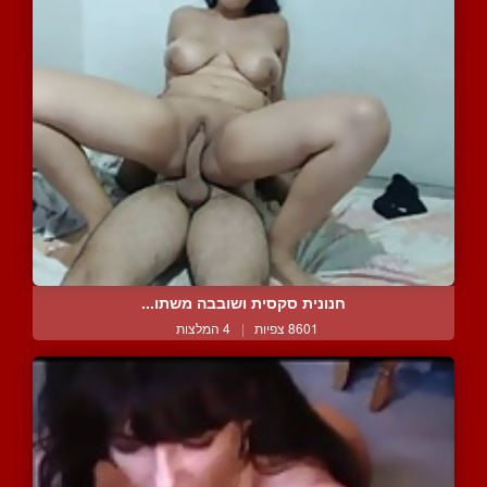
חנונית סקסית ושובבה משתו...
8601 צפיות
|
4 המלצות