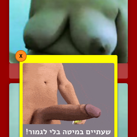
X
חזה גדול ויפה של אשתו של...
8053 צפיות
|
5 המלצות