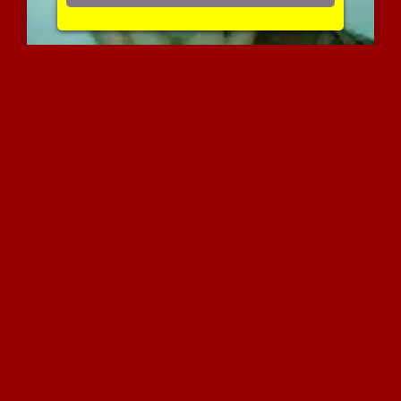
עירקאית צעירה מורידה את ...
6450 צפיות
|
6 המלצות