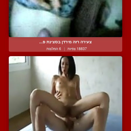
צעירה רזה מירדן בסצינת פ...
18837 צפיות
|
6 המלצות