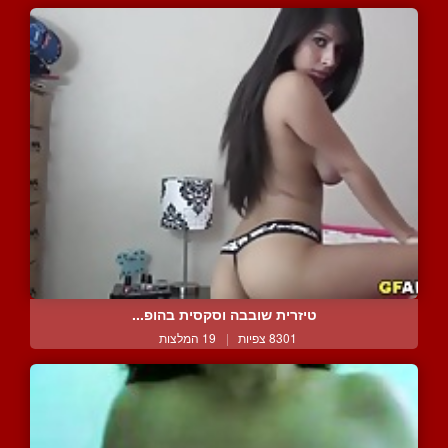
טיזרית שובבה וסקסית בהופ...
8301 צפיות
|
19 המלצות