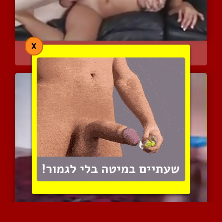
X
כוסית על סקסית עם גוף הו...
10400 צפיות
|
6 המלצות