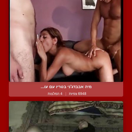
מיה אבבדג'ני בטריו עם עו...
6948 צפיות
|
4 המלצות