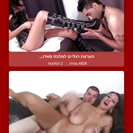
הערצת רגליים למלכת סאדו...
4828 צפיות
|
2 המלצות