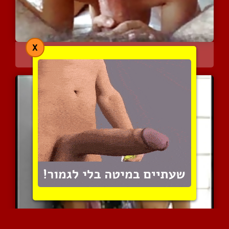
X
מדגימה איך היא מוצצת זין...
6536 צפיות
|
5 המלצות