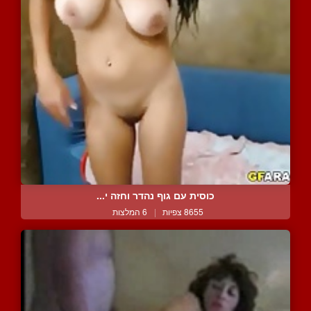
כוסית עם גוף נהדר וחזה י...
8655 צפיות
|
6 המלצות