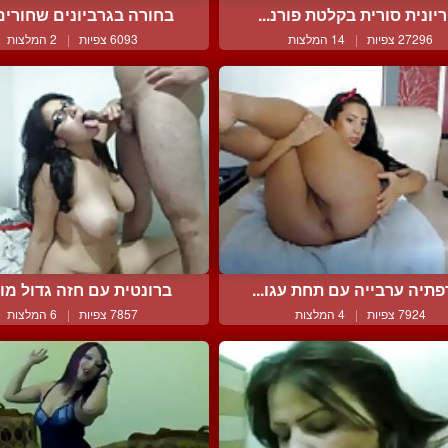
יונית סורית בקלטת פורנ...
בחורה בגרביונים שחורים 
27296 צפיות
|
14 המלצות
6093 צפיות
|
2 המלצות
תיה ערבייה עם תחת עגו...
ברונטית עם חזה גדול מוצ
7924 צפיות
|
4 המלצות
7857 צפיות
|
6 המלצות