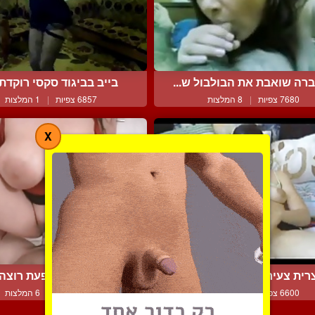
רה שואבת את הבולבול ש...
בייב בביגוד סקסי רוקדת ל
7680 צפיות
|
8 המלצות
6857 צפיות
|
1 המלצות
X
ית צעירה ושובבה לבדה ...
דולי קומר השופעת רוצה זי
6600 צפיות
|
3 המלצות
7694 צפיות
|
6 המלצות