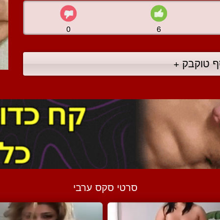
0
6
ף טוקבק +
סרטי סקס ערבי