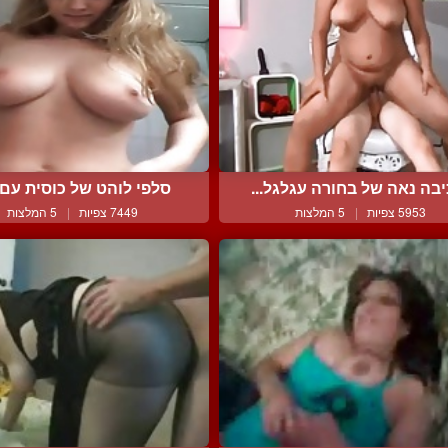
בה נאה של בחורה עגלגל...
סלפי לוהט של כוסית עם ג
5953 צפיות
|
5 המלצות
7449 צפיות
|
5 המלצות