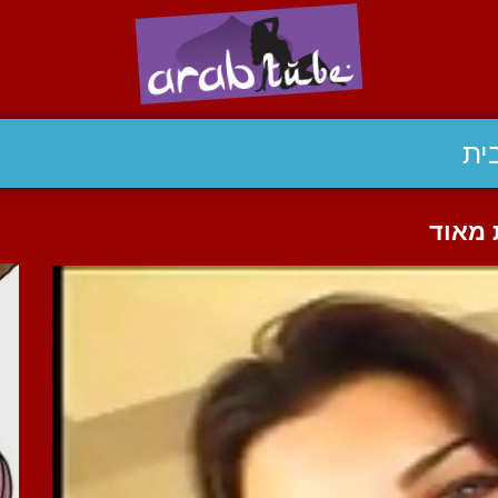
ית
 מאוד