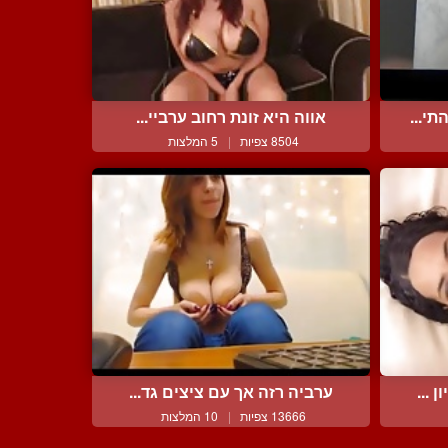
י...
אווה היא זונת רחוב ערביי...
8504 צפיות
|
5 המלצות
 ...
ערביה רזה אך עם ציצים גד...
13666 צפיות
|
10 המלצות