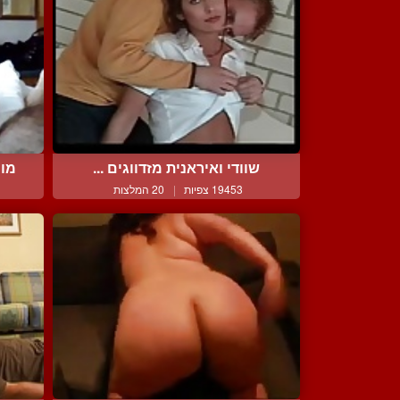
שוודי ואיראנית מזדווגים ...
מוצ
19453 צפיות
|
20 המלצות