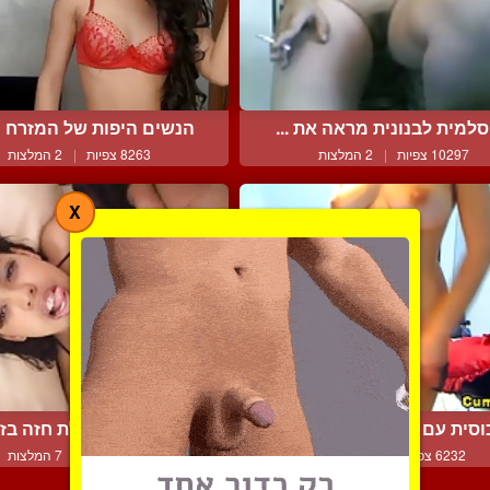
למית לבנונית מראה את ...
הנשים היפות של המזרח הת
10297 צפיות
|
2 המלצות
8263 צפיות
|
2 המלצות
X
וסית עם גוף פיגוז נותנת...
שרמוטה מגודלת חזה בזיון
6232 צפיות
|
4 המלצות
8662 צפיות
|
7 המלצות