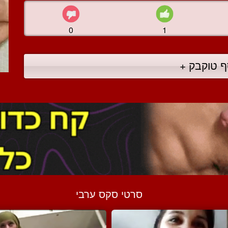
0
1
ף טוקבק +
סרטי סקס ערבי