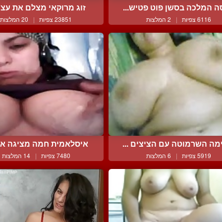
ה המלכה בסשן פוט פטיש...
זוג מרוקאי מצלם את עצמו
6116 צפיות
|
2 המלצות
23851 צפיות
|
20 המלצות
מה השרמוטה עם הציצים ...
איסלאמית חמה מציגה את ז
5919 צפיות
|
6 המלצות
7480 צפיות
|
14 המלצות