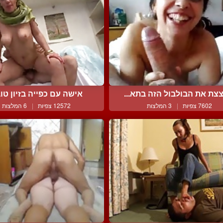
צת את הבולבול הזה בתא...
אישה עם כפייה בזיון טוב 
7602 צפיות
|
3 המלצות
12572 צפיות
|
6 המלצות