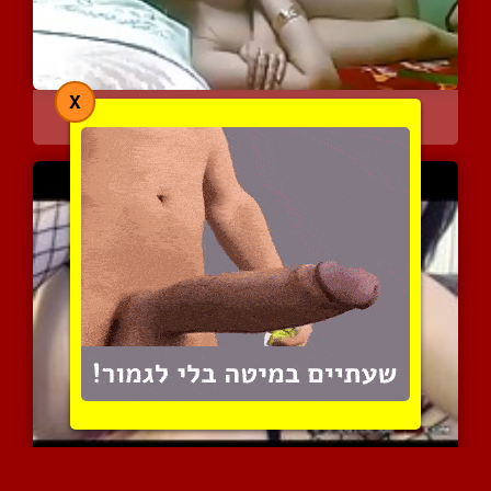
X
הוא נותן באישתו חזק וטוב
16658 צפיות
|
10 המלצות