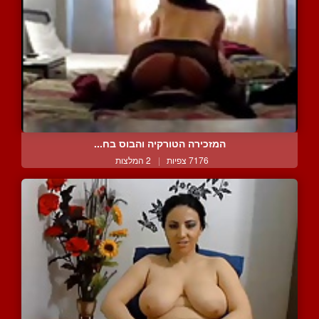
המזכירה הטורקיה והבוס בח...
7176 צפיות
|
2 המלצות