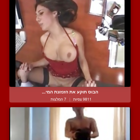
הבוס תוקע את הזנזונת המי...
9811 צפיות
|
7 המלצות