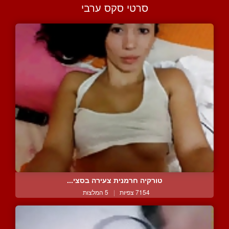
סרטי סקס ערבי
טורקיה חרמנית צעירה בסצי...
7154 צפיות
|
5 המלצות