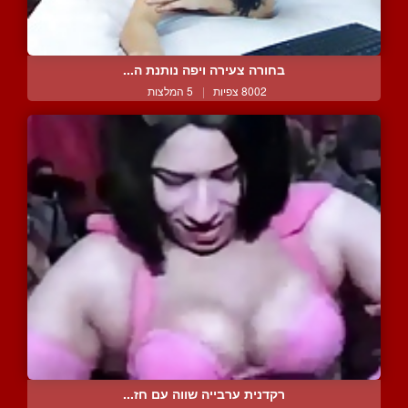
בחורה צעירה ויפה נותנת ה...
8002 צפיות
|
5 המלצות
רקדנית ערבייה שווה עם חז...