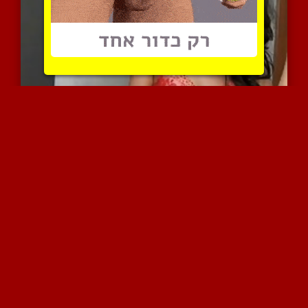
הנשים היפות של המזרח התי...
8266 צפיות
|
2 המלצות