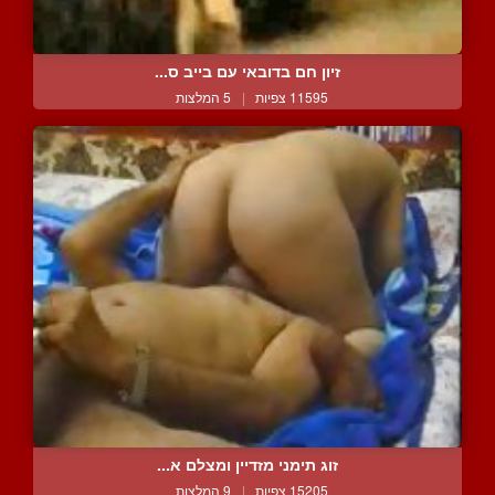
זיון חם בדובאי עם בייב ס...
11595 צפיות
|
5 המלצות
זוג תימני מזדיין ומצלם א...
15205 צפיות
|
9 המלצות