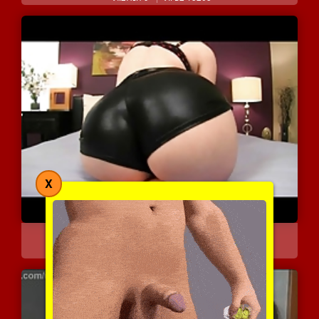
X
בוא תביא ביד על הישבן ה...
6048 צפיות
|
1 המלצות