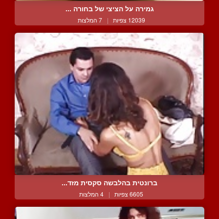
גמירה על הציצי של בחורה ...
12039 צפיות
|
7 המלצות
ברונטית בהלבשה סקסית מזד...
6605 צפיות
|
4 המלצות