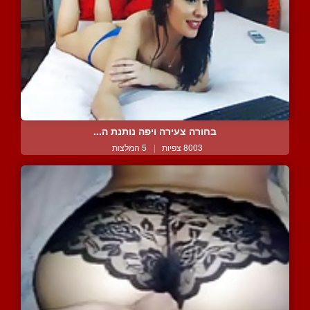
בחורה צעירה ויפה נותנת ה...
8003 צפיות
|
5 המלצות