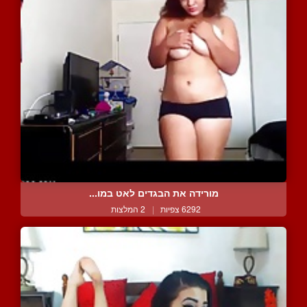
מורידה את הבגדים לאט במו...
6292 צפיות
|
2 המלצות