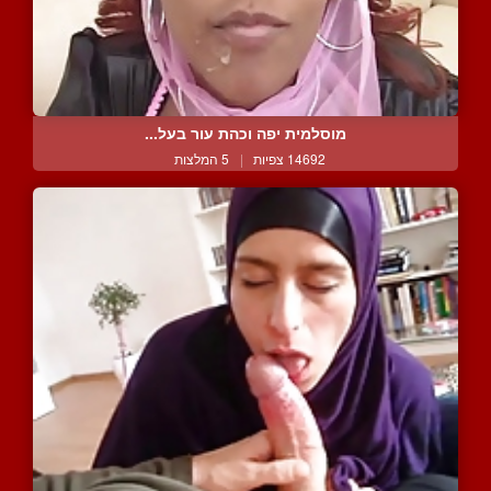
מוסלמית יפה וכהת עור בעל...
14692 צפיות
|
5 המלצות