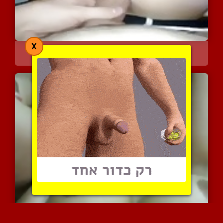
X
ישבן כורדי עדין וטוב
13024 צפיות
|
8 המלצות