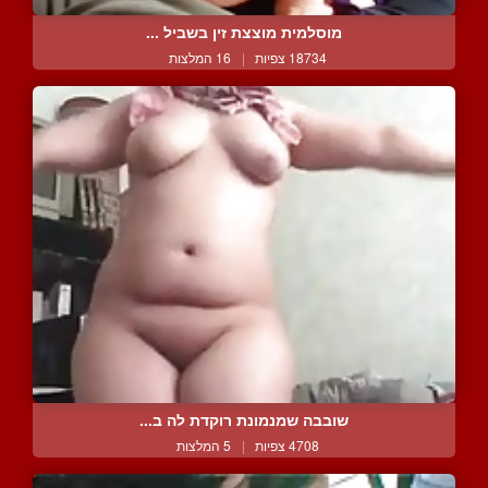
מוסלמית מוצצת זין בשביל ...
18734 צפיות
|
16 המלצות
שובבה שמנמונת רוקדת לה ב...
4708 צפיות
|
5 המלצות