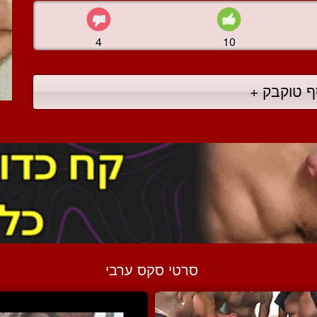
4
10
ף טוקבק +
סרטי סקס ערבי