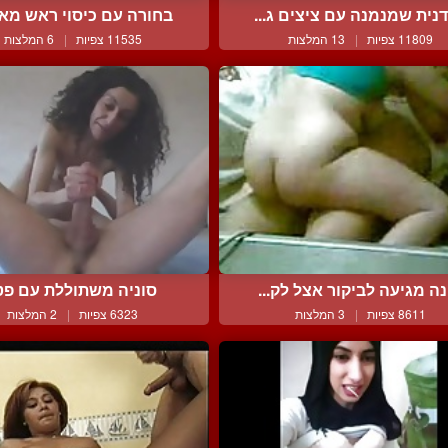
דנית שמנמנה עם ציצים ג...
בחורה עם כיסוי ראש מאונ
11809 צפיות
|
13 המלצות
11535 צפיות
|
6 המלצות
נה מגיעה לביקור אצל לק...
סוניה משתוללת עם פט
8611 צפיות
|
3 המלצות
6323 צפיות
|
2 המלצות