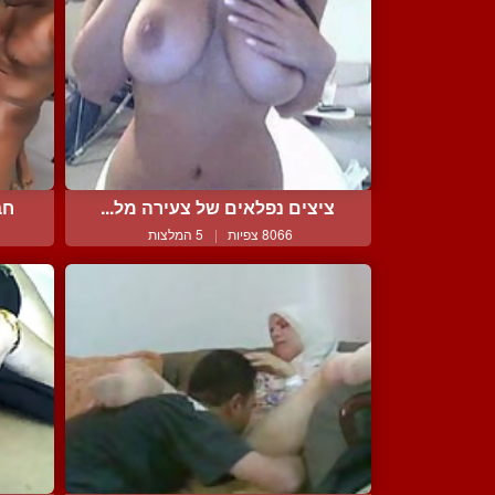
ציצים נפלאים של צעירה מל...
חב
8066 צפיות
|
5 המלצות