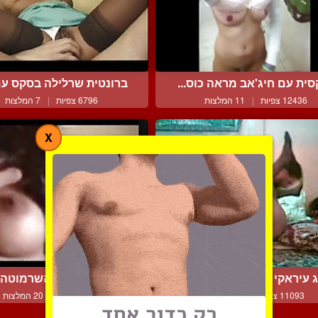
ית עם חיג'אב מראה כוס...
ברונטית שרלילה בסקס עם 
12436 צפיות
|
11 המלצות
6796 צפיות
|
7 המלצות
X
ג עיראקי בהופעת סקס חו...
הברברית השרמוטה
11093 צפיות
|
4 המלצות
9777 צפיות
|
20 המלצות