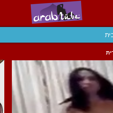
ית
ית