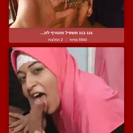
גנג בנג משפיל ומטורף לזנ...
5940 צפיות
|
2 המלצות