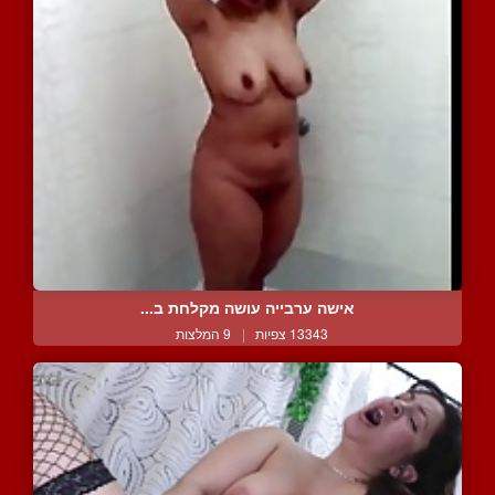
אישה ערבייה עושה מקלחת ב...
13343 צפיות
|
9 המלצות