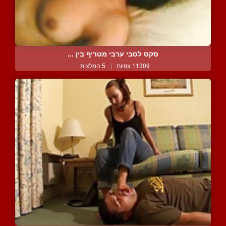
סקס לסבי ערבי מטריף בין ...
11309 צפיות
|
5 המלצות