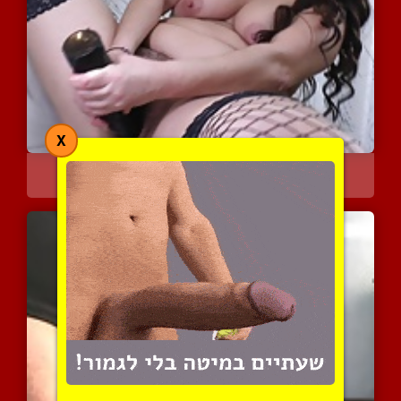
X
אמא סקסית בגרביונים מזדי...
6797 צפיות
|
2 המלצות