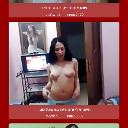
שמנמנה בריקוד בטן חביב
5470 צפיות
|
2 המלצות
הישראלי והסורית במשגל סו...
8307 צפיות
|
3 המלצות