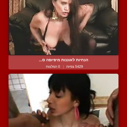
הנחיות לאוננות מיפיופה ס...
5429 צפיות
|
0 המלצות