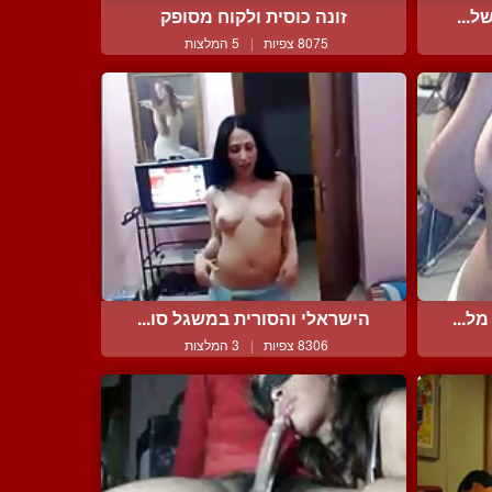
ל...
זונה כוסית ולקוח מסופק
8075 צפיות
|
5 המלצות
ל...
הישראלי והסורית במשגל סו...
8306 צפיות
|
3 המלצות