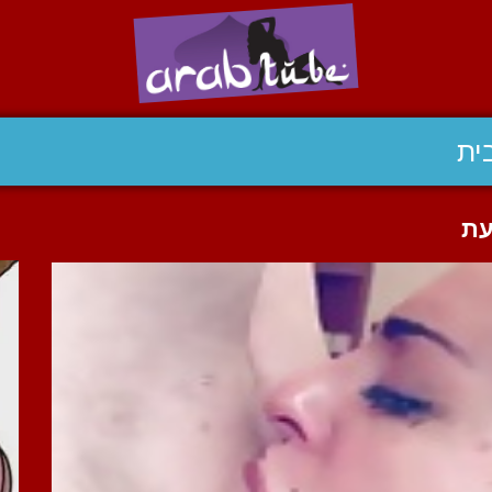
ית
עת