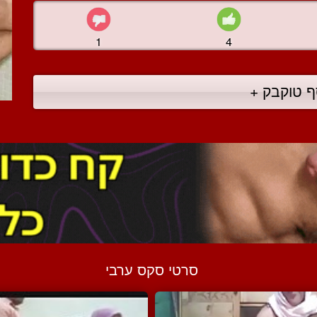
1
4
ף טוקבק +
סרטי סקס ערבי