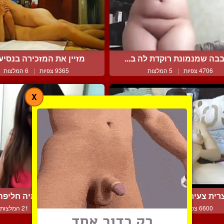
בה שמנמונת רוקדת לה ב...
מזיין את המזכירה בנסיעת
4706 צפיות
|
5 המלצות
9365 צפיות
|
6 המלצות
X
ית צעירה ושובבה לבדה ...
כוכבת הפורנו מיה חליפה 
6600 צפיות
|
3 המלצות
26237 צפיות
|
21 המלצות