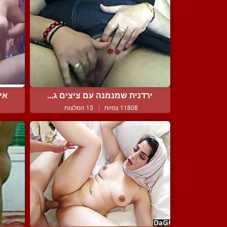
ירדנית שמנמנה עם ציצים ג...
אי
11808 צפיות
|
13 המלצות