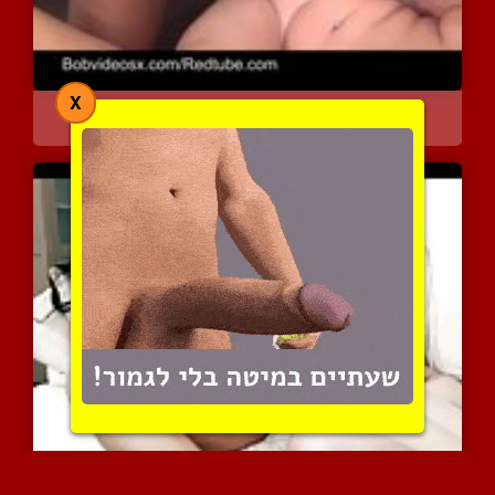
X
מלינדה השרמוטה בגנג בנג ...
7542 צפיות
|
2 המלצות