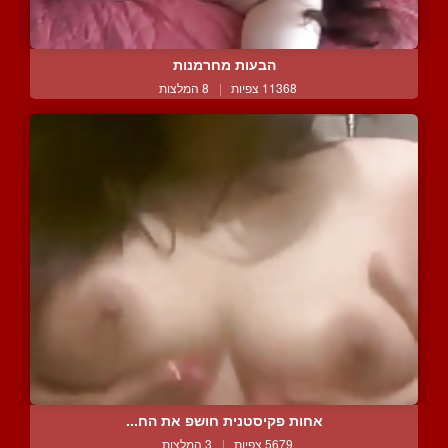
הבעות מחרמנות
11368 צפיות
|
8 המלצות
אחות פקיסטנית חושפ את הח...
5679 צפיות
|
3 המלצות