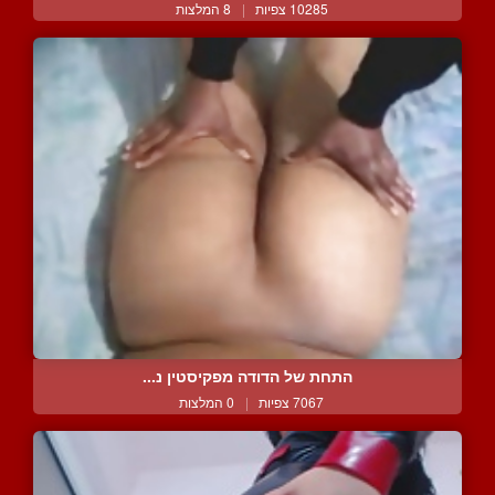
10285 צפיות
|
8 המלצות
התחת של הדודה מפקיסטין נ...
7067 צפיות
|
0 המלצות