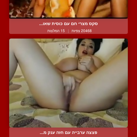
סקס מצרי חם עם כוסית שאו...
20468 צפיות
|
15 המלצות
פצצה ערבייה עם חזה ענק מ...