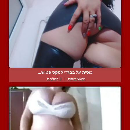
כוסית על בבגדי לטקס פטיש...
5622 צפיות
|
3 המלצות