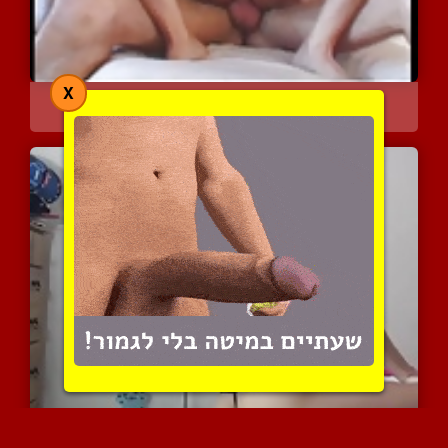
X
טריו סקס עם שתי סוריות ח...
17242 צפיות
|
14 המלצות