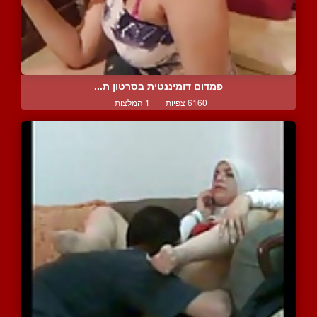
פמדום דומיננטית בסרטון ת...
6160 צפיות
|
1 המלצות