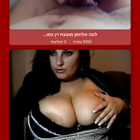
לונה אלחסן מוצצת זין כמו...
9355 צפיות
|
3 המלצות