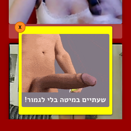
X
חמודה צעירה עושה טיזינג ...
8103 צפיות
|
7 המלצות