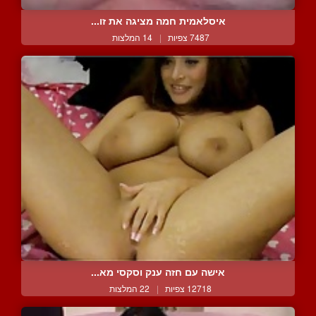
איסלאמית חמה מציגה את זו...
7487 צפיות
|
14 המלצות
אישה עם חזה ענק וסקסי מא...
12718 צפיות
|
22 המלצות