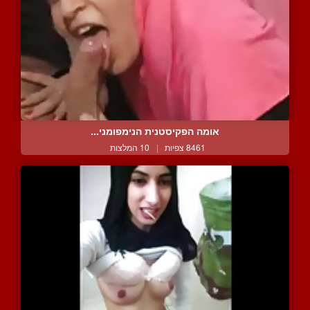
אומה הפקיסטנית הנימפומני...
8461 צפיות
|
10 המלצות