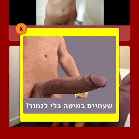
X
סקסית עם חיג'אב מראה כוס...
12435 צפיות
|
11 המלצות