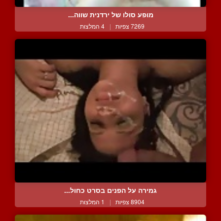
מופע סולו של ירדנית שווה...
7269 צפיות
|
4 המלצות
גמירה על הפנים בסרט כחול...
8904 צפיות
|
1 המלצות