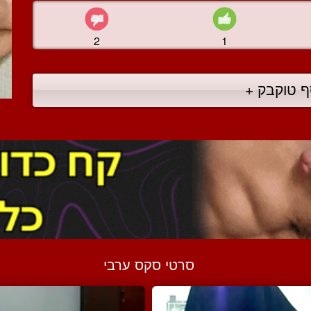
2
1
ף טוקבק +
סרטי סקס ערבי