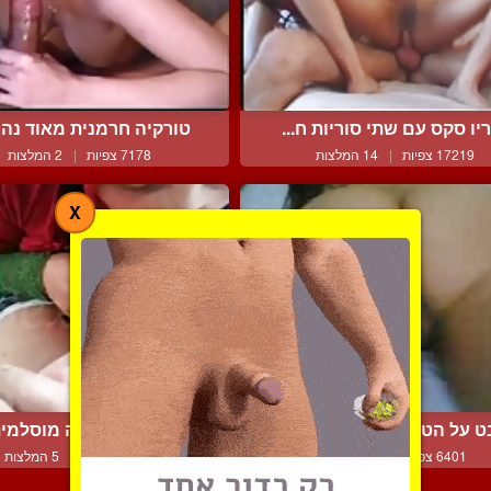
יו סקס עם שתי סוריות ח...
טורקיה חרמנית מאוד נהני
17219 צפיות
|
14 המלצות
7178 צפיות
|
2 המלצות
X
 על הטוסיק המופלא של ...
גבר מצלם אישה מוסלמית י
6401 צפיות
|
3 המלצות
10010 צפיות
|
5 המלצות