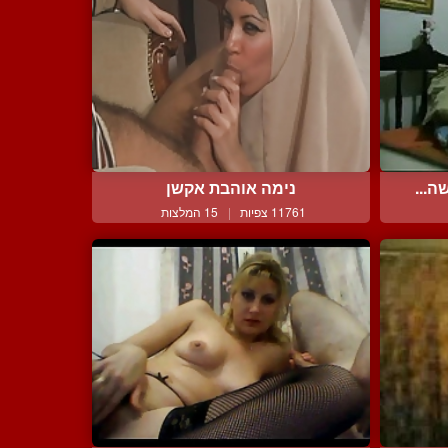
ה...
נימה אוהבת אקשן
11761 צפיות
|
15 המלצות