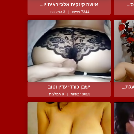
...
אישה קינקית אלג'יראית יו...
7344 צפיות
|
3 המלצות
ת...
ישבן כורדי עדין וטוב
13023 צפיות
|
8 המלצות