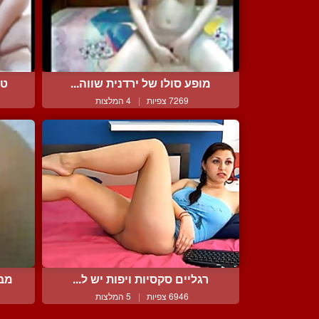
מופע סולו של ירדנית שווה...
טר
7269 צפיות
|
4 המלצות
רגליים סקסיות ויפות יש ל...
מבט
6946 צפיות
|
5 המלצות