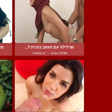
שרלילה עם חגאב נהנית ל...
מו
14784 צפיות
|
5 המלצות